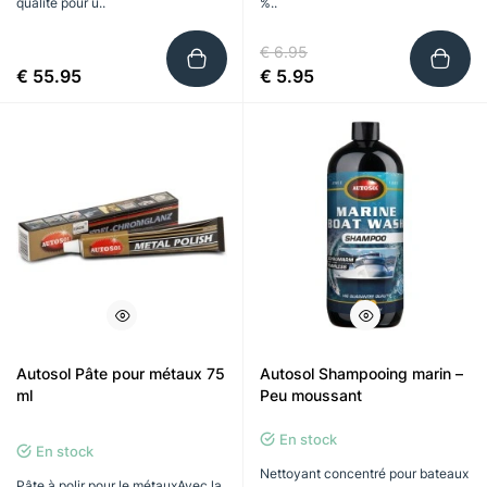
qualité pour u..
%..
€ 6.95
€ 55.95
€ 5.95
Autosol Pâte pour métaux 75
Autosol Shampooing marin –
ml
Peu moussant
En stock
En stock
Nettoyant concentré pour bateaux
Pâte à polir pour le métauxAvec la