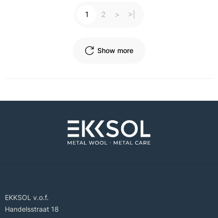
1
2
>
>|
Show more
EKKSOL v.o.f.
Handelsstraat 18