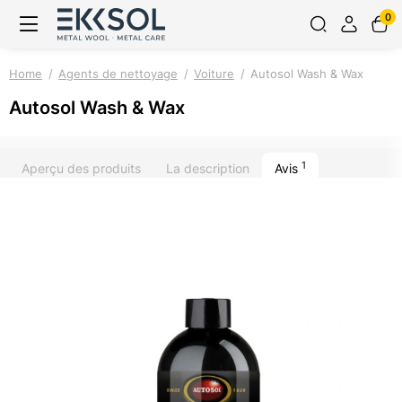
0
Home
Agents de nettoyage
Voiture
Autosol Wash & Wax
Autosol Wash & Wax
1
Aperçu des produits
La description
Avis