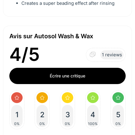
Creates a super beading effect after rinsing
Avis sur Autosol Wash & Wax
4/5
1 reviews
Écrire une critique
1
2
3
4
5
0%
0%
0%
100%
0%