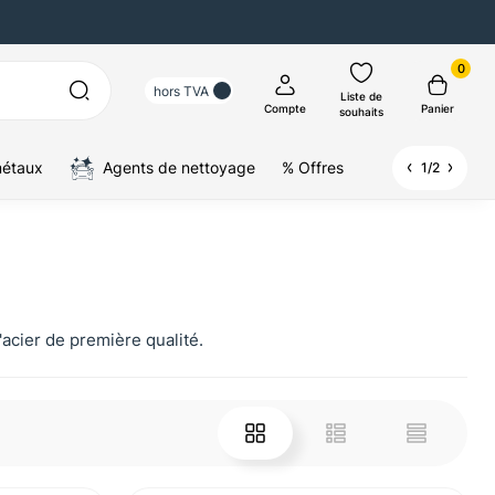
0
hors TVA
Liste de
Compte
Panier
souhaits
métaux
Agents de nettoyage
% Offres
1/2
acier de première qualité.