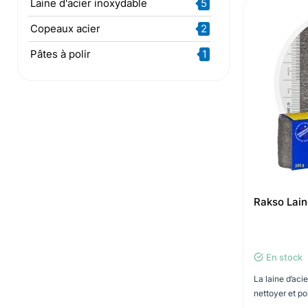
Laine d'acier inoxydable
5
Copeaux acier
2
Pâtes à polir
1
Rakso Lain
En stock
La laine d’acie
nettoyer et poli