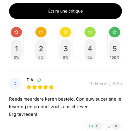
Écrire une critique
1
2
3
4
5
0%
0%
0%
0%
100%
D.A.
D
10 Février, 2025
Reeds meerdere keren besteld. Opnieuw super snelle
levering en product zoals omschreven.
Erg tevreden!
0
0