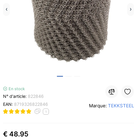
En stock
N° d'article:
822846
EAN:
8719326822846
Marque:
TEKKSTEEL
1
€ 48.95