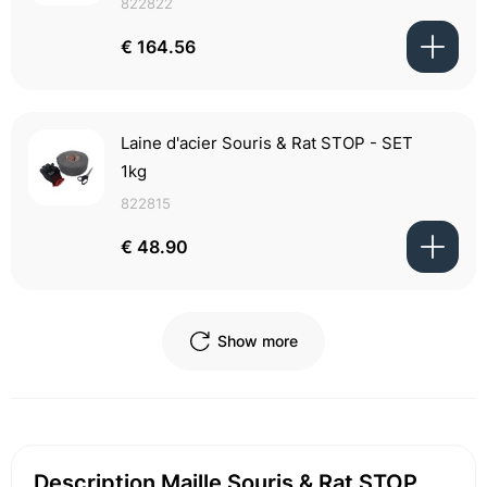
822822
€ 164.56
Laine d'acier Souris & Rat STOP - SET
1kg
822815
€ 48.90
Show more
Description Maille Souris & Rat STOP,