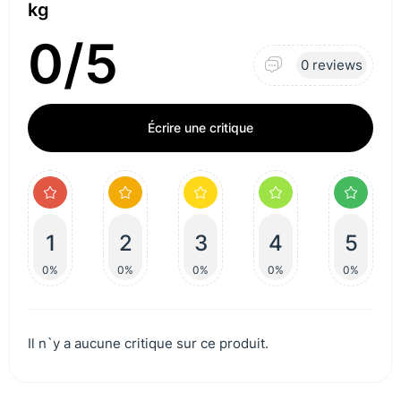
kg
0/5
0 reviews
Écrire une critique
1
2
3
4
5
0%
0%
0%
0%
0%
Il n`y a aucune critique sur ce produit.