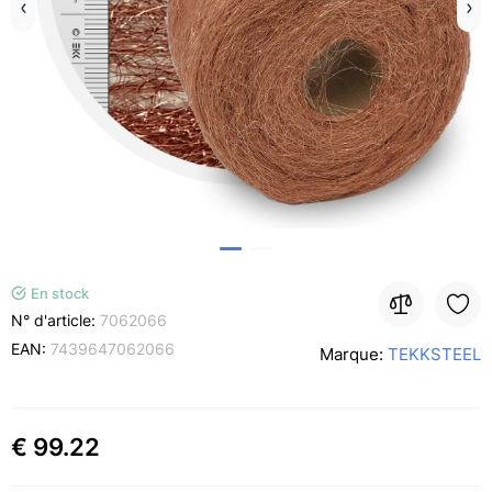
En stock
N° d'article:
7062066
EAN:
7439647062066
Marque:
TEKKSTEEL
€ 99.22