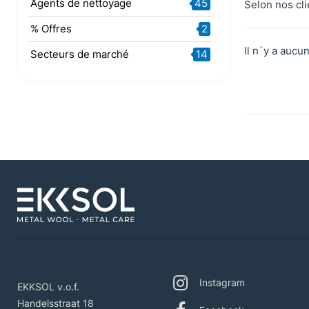
Agents de nettoyage
45
Selon nos cli
% Offres
2
Il n`y a aucun
Secteurs de marché
14
Instagram
EKKSOL v.o.f.
Handelsstraat 18