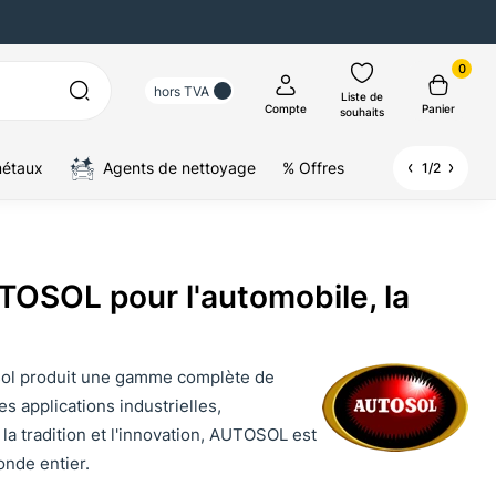
0
hors TVA
Liste de
Compte
Panier
souhaits
métaux
Agents de nettoyage
% Offres
1/2
TOSOL pour l'automobile, la
tosol produit une gamme complète de
s applications industrielles,
a tradition et l'innovation, AUTOSOL est
onde entier.