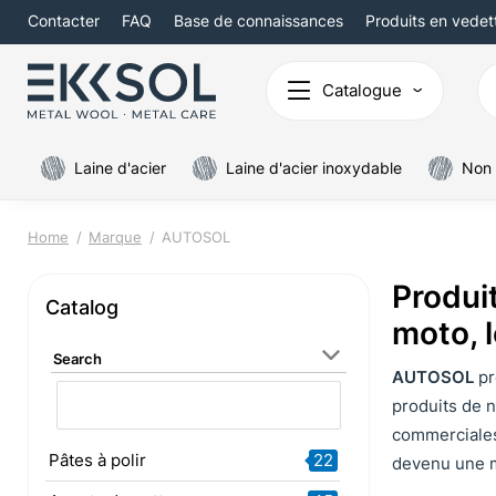
Contacter
FAQ
Base de connaissances
Produits en vedet
Catalogue
Laine d'acier
Laine d'acier inoxydable
Non 
Home
Marque
AUTOSOL
Produi
Catalog
moto, l
Search
AUTOSOL
pr
produits de n
commerciales 
Pâtes à polir
22
devenu une ma